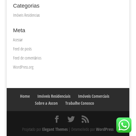
Categorias
Imóveis Residencias
Meta
Acessar
Feed de posts
Feed de comentários
WordPress.org
Home
Imóveis Residenciais
Imóveis Comerciais
Sobre a Ascon
Trabalhe Conosco
Projetado por
Elegant Themes
| Desenvolvido por
WordPress