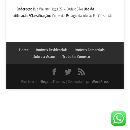
Endereço:
Rua Walmor Hager 27 – Costa e Silva
Uso da
edificação/Classificação:
Comercial
Estágio da obra:
Em Construção
Home
Imóveis Residenciais
Imóveis Comerciais
Sobre a Ascon
Trabalhe Conosco
Projetado por
Elegant Themes
| Desenvolvido por
WordPress