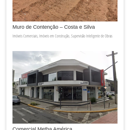
Muro de Contenção – Costa e Silva
Imóveis Comerciais
,
Imóveis em Construção
,
Supervisão Inteligente de Obras
Comercial Metha América