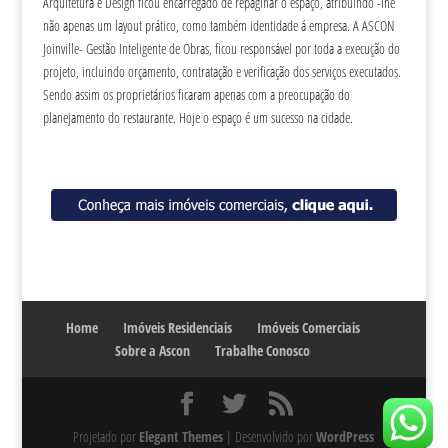
Arquitetura e Design ficou encarregado de repaginar o espaço, atribuindo -lhe
não apenas um layout prático, como também identidade á empresa. A ASCON
Joinville- Gestão Inteligente de Obras, ficou responsável por toda a execução do
projeto, incluindo orçamento, contratação e verificação dos serviços executados.
Sendo assim os proprietários ficaram apenas com a preocupação do
planejamento do restaurante. Hoje o espaço é um sucesso na cidade.
Home
Imóveis Residenciais
Imóveis Comerciais
Sobre a Ascon
Trabalhe Conosco
Projetado por
Elegant Themes
| Desenvolvido por
WordPress