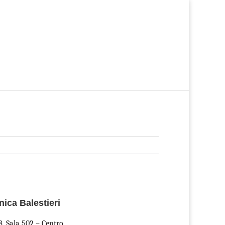
ciais
Imóveis Comerciais
Sobre a Ascon
Trabalhe Conosco
ica Balestieri
 Sala 502 – Centro