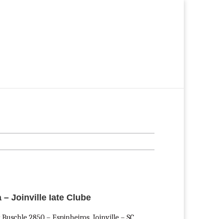
ciais
Imóveis Comerciais
Sobre a Ascon
Trabalhe Conosco
– Joinville Iate Clube
Buschle 2850 – Espinheiros, Joinville – SC