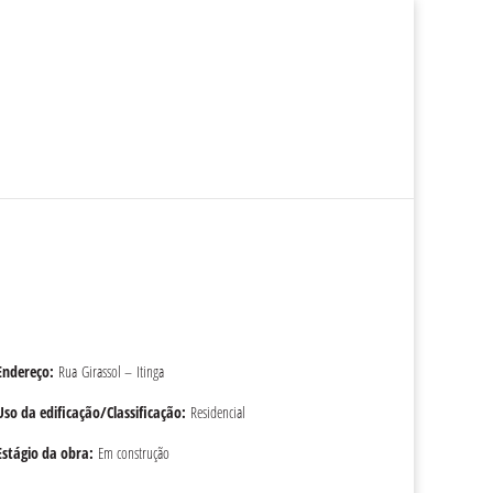
ciais
Imóveis Comerciais
Sobre a Ascon
Trabalhe Conosco
Endereço:
Rua Girassol – Itinga
Uso da edificação/Classificação:
Residencial
Estágio da obra:
Em construção