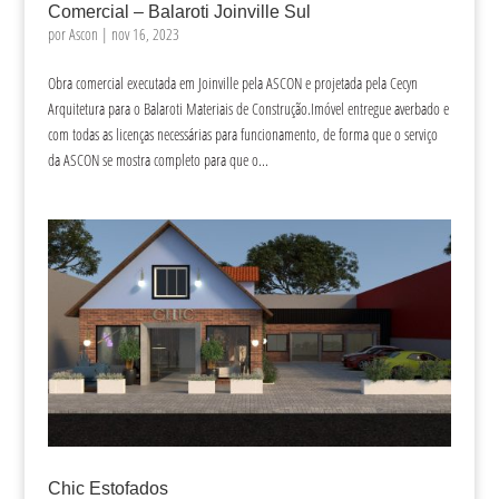
Comercial – Balaroti Joinville Sul
por
Ascon
|
nov 16, 2023
Obra comercial executada em Joinville pela ASCON e projetada pela Cecyn
Arquitetura para o Balaroti Materiais de Construção.Imóvel entregue averbado e
com todas as licenças necessárias para funcionamento, de forma que o serviço
da ASCON se mostra completo para que o...
Chic Estofados