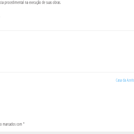
ência procedimental na execução de suas obras.
4
Casa da Azei
são marcados com
*